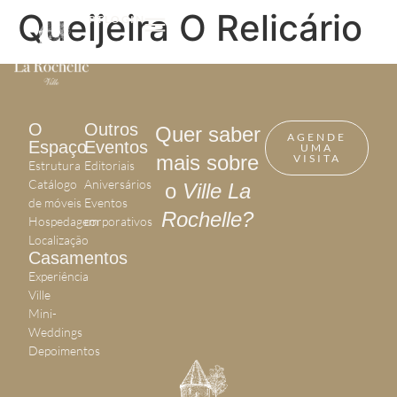
Queijeira O Relicário
PT
LOGIN
O
Outros
Quer saber
AGENDE
Espaço
Eventos
UMA
mais sobre
VISITA
Estrutura
Editoriais
Catálogo
Aniversários
o
Ville La
de móveis
Eventos
Rochelle?
Hospedagem
corporativos
Localização
Casamentos
Experiência
Ville
Mini-
Weddings
Depoimentos