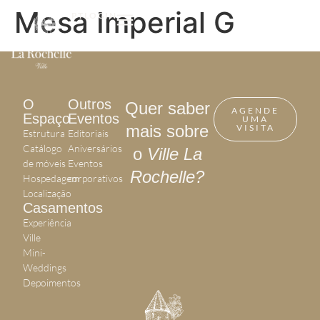
Mesa Imperial G
PT
LOGIN
O
Outros
Quer saber
AGENDE
Espaço
Eventos
UMA
mais sobre
VISITA
Estrutura
Editoriais
Catálogo
Aniversários
o
Ville La
de móveis
Eventos
Rochelle?
Hospedagem
corporativos
Localização
Casamentos
Experiência
Ville
Mini-
Weddings
Depoimentos