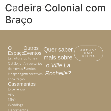
Cadeira Colonial com
PT
LOGIN
Braço
O
Outros
Quer saber
AGENDE
Espaço
Eventos
UMA
mais sobre
VISITA
Estrutura
Editoriais
Catálogo
Aniversários
o
Ville La
de móveis
Eventos
Rochelle?
Hospedagem
corporativos
Localização
Casamentos
Experiência
Ville
Mini-
Weddings
Depoimentos