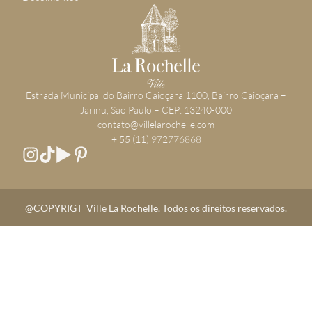
​Estrada Municipal do Bairro Caioçara 1100, Bairro Caioçara –
Jarinu, São Paulo – CEP: 13240-000
contato@villelarochelle.com
+ 55 (11) 972776868
@COPYRIGT Ville La Rochelle. Todos os direitos reservados.